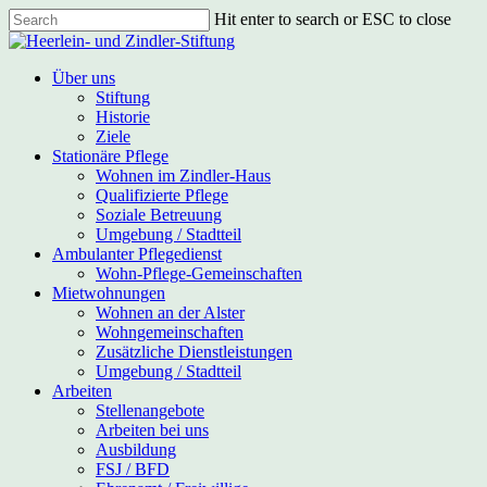
Skip
Hit enter to search or ESC to close
to
Close
main
Search
content
Menu
Über uns
Stiftung
Historie
Ziele
Stationäre Pflege
Wohnen im Zindler-Haus
Qualifizierte Pflege
Soziale Betreuung
Umgebung / Stadtteil
Ambulanter Pflegedienst
Wohn-Pflege-Gemeinschaften
Mietwohnungen
Wohnen an der Alster
Wohngemeinschaften
Zusätzliche Dienstleistungen
Umgebung / Stadtteil
Arbeiten
Stellenangebote
Arbeiten bei uns
Ausbildung
FSJ / BFD